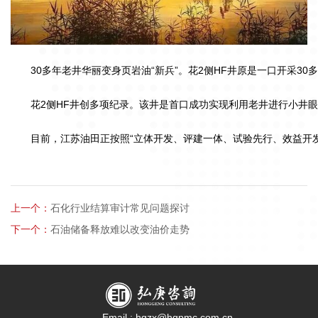
30多年老井华丽变身页岩油“新兵”。花2侧HF井原是一口开采3
花2侧HF井创多项纪录。该井是首口成功实现利用老井进行小井眼侧
目前，江苏油田正按照“立体开发、评建一体、试验先行、效益开发”
上一个：
石化行业结算审计常见问题探讨
下一个：
石油储备释放难以改变油价走势
Email : hgzx@hgpmc.com.cn