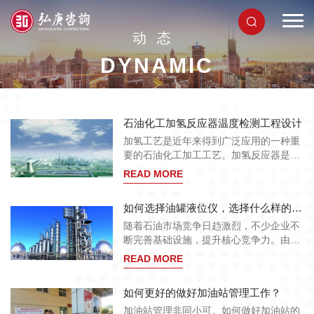
动态
DYNAMIC
石油化工加氢反应器温度检测工程设计
加氢工艺是近年来得到广泛应用的一种重
要的石油化工加工工艺。加氢反应器是加
氢工艺装置中的核心工艺设备，保证反应
READ MORE
器安全、高效、经济运行，并对反应器内
温度进行检测以下目的：
如何选择油罐液位仪，选择什么样的液位仪?
随着石油市场竞争日趋激烈，不少企业不
断完善基础设施，提升核心竞争力。由于
网络化油品管理可以提高加油站的综合管
READ MORE
理水平，减少油品损失，使石油公司获得
最大的利益，加油站液位计的安装越来越
如何更好的做好加油站管理工作？
受到人们的关注。来自相关企业。如何选
择油箱液位选择什么样的液位计已经成为
加油站管理非同小可。如何做好加油站的