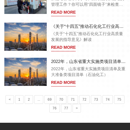
一个非常关键的问题，以下是加油站选择
管理工作？你可以用“四面镜子”来检查自
液位计时的一些提示：
己的工作，总结经验，找出不足。
READ MORE
《关于“十四五”推动石化化工行业高质量发展的指导意见》解读
《关于“十四五”推动石化化工行业高质量
发展的指导意见》解读
READ MORE
2022年，山东省重大实施类项目清单及重大准备类项目清单（石油化工）
2022年，山东省重大实施类项目清单及重
大准备类项目清单（石油化工）
READ MORE
<
1
2
...
69
70
71
72
73
74
75
76
77
>