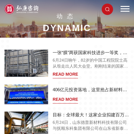
动态
DYNAMIC
一张“膜”两获国家科技进步一等奖，凭啥？
6月24日晌午，82岁的中国工程院院士高
从堦走出人民大会堂。刚刚结束的国家科
学技术奖励大会揭晓了2023年度国家科学
READ MORE
技术奖，他与另外两位院士领衔开发的新
型膜法水处理关键技术及应用项目荣膺国
406亿元投资落地，这里抢占新材料发展高地
家科技进步一等奖。
READ MORE
目标：全球最大！这家企业拟建百万吨碳酸二甲酯项目
6月24日，山东德普新材料科技有限公司
与抚顺东科集团有限公司在山东省新泰市