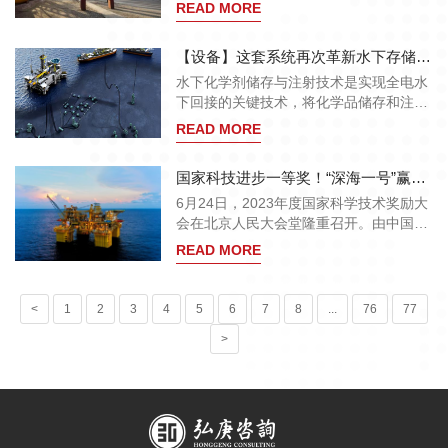
签约，达成碳酸二甲酯年度战略合作伙伴
READ MORE
关系，双方将充分实现资源互补，推动双
方实现产能扩张与销售网络的双重提升，
【设备】这套系统再次革新水下存储与注入技术
实现1+1>2的共赢目标。
水下化学剂储存与注射技术是实现全电水
下回接的关键技术，将化学品储存和注入
转移到海底，可以移除昂贵的脐带缆从而
READ MORE
显著降低成本，同时有助于缓解海面设施
拥挤问题。尤其在远距离海面平台应用场
国家科技进步一等奖！“深海一号”赢在哪？
景中，正逐步成为促进深水油气田高效、
经济开发的重要工具。
6月24日，2023年度国家科学技术奖励大
会在北京人民大会堂隆重召开。由中国海
油牵头完成的“‘深海一号’超深水大气田开
READ MORE
发工程关键技术与应用”获评2023年度国
家科技进步一等奖，这是该年度海洋工程
领域唯一的国家科技进步奖一等奖。
<
1
2
3
4
5
6
7
8
...
76
77
>