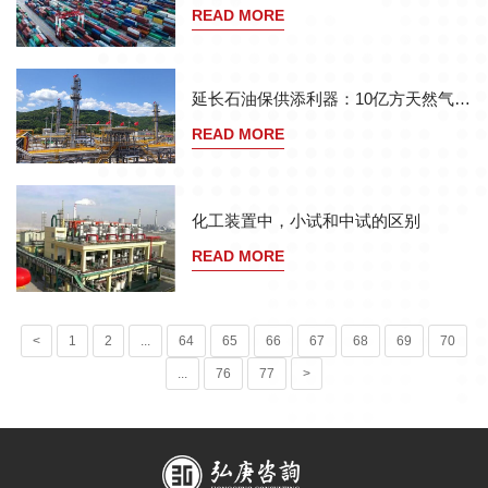
READ MORE
延长石油保供添利器：10亿方天然气项目成功投产
READ MORE
化工装置中，小试和中试的区别
READ MORE
<
1
2
...
64
65
66
67
68
69
70
...
76
77
>